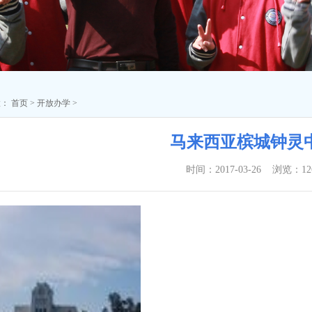
置：
首页
>
开放办学
>
马来西亚槟城钟灵
时间：2017-03-26 浏览：
12