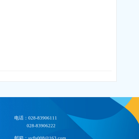
电话：028-83906111
028-83906222
邮箱：syfls008@163.com